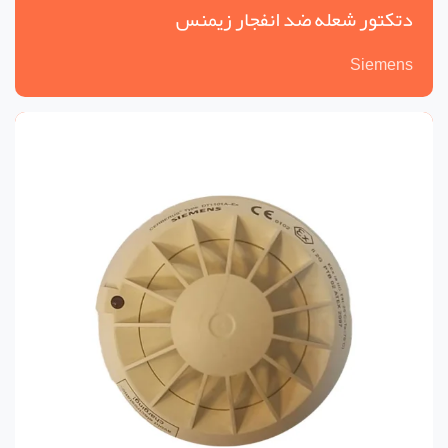
دتکتور شعله ضد انفجار زیمنس
Siemens