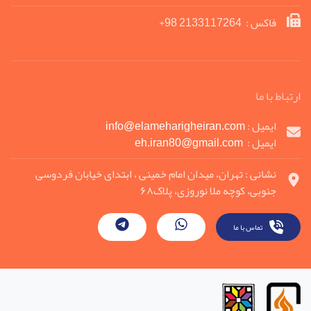
فاکس : 2133117264 98+
ارتباط با ما
ایمیل :
info@elameharigheiran.com
ایمیل :
eh.iran80@gmail.com
نشانی : تهران، میدان امام خمینی ، ابتدای خیابان فردوسی
جنوبی، کوچه ملا نوروزی، پلاک۶۸
تماس با ما