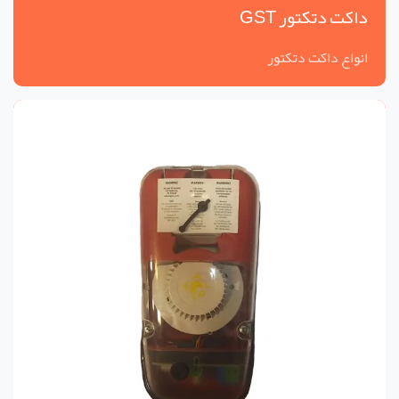
داکت دتکتور GST
انواع داکت دتکتور