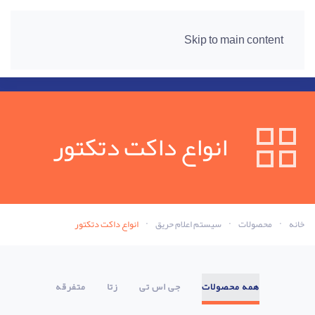
Skip to main content
انواع داکت دتکتور
خانه
محصولات
سیستم اعلام حریق
انواع داکت دتکتور
همه محصولات
جی اس تی
زتا
متفرقه