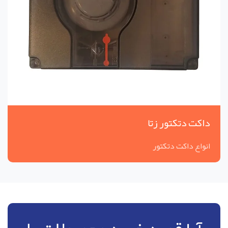
داکت دتکتور زتا
انواع داکت دتکتور