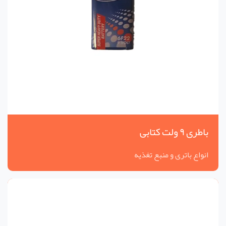
باطری ۹ ولت کتابی
انواع باتری و منبع تغذیه