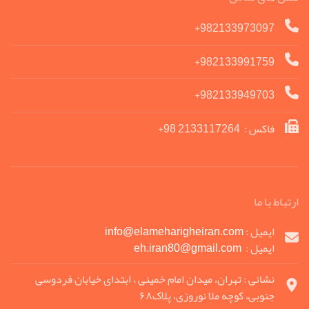
982133973097+
982133991759+
982133949703+
فاکس : 2133117264 98+
ارتباط با ما
ایمیل :
info@elameharigheiran.com
ایمیل :
eh.iran80@gmail.com
نشانی : تهران، میدان امام خمینی ، ابتدای خیابان فردوسی
جنوبی، کوچه ملا نوروزی، پلاک۶۸