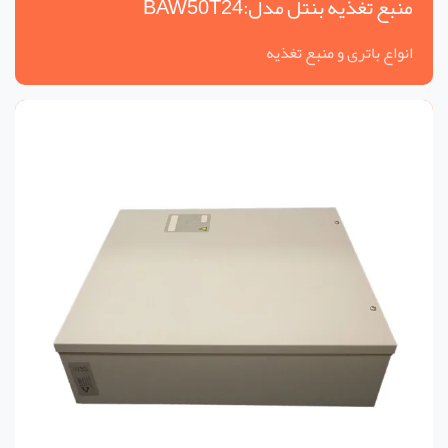
منبع تغذیه بنتل مدل:BAW50T24
انواع باتری و منبع تغذیه