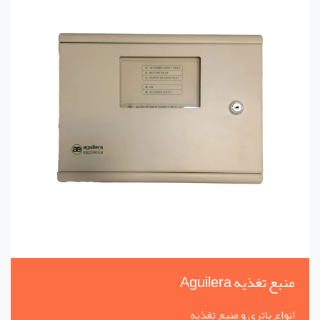
منبع تغذیه Aguilera
انواع باتری و منبع تغذیه