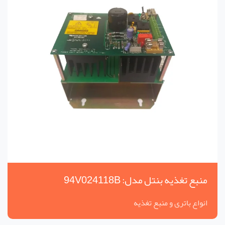
منبع تغذیه بنتل مدل: 94V024118B
انواع باتری و منبع تغذیه