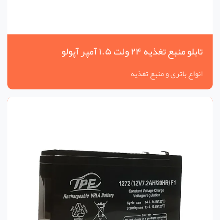
تابلو منبع تغذیه ۲۴ ولت ۱.۵ آمپر آپولو
انواع باتری و منبع تغذیه