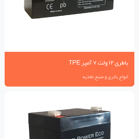
باطری ۱۲ ولت ۷ آمپر TPE
انواع باتری و منبع تغذیه