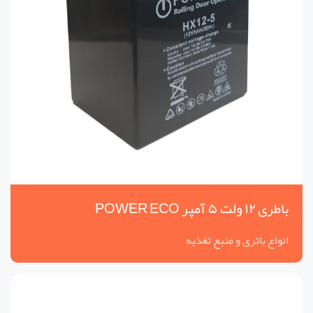
باطری ۱۲ ولت ۵ آمپر POWER ECO
انواع باتری و منبع تغذیه